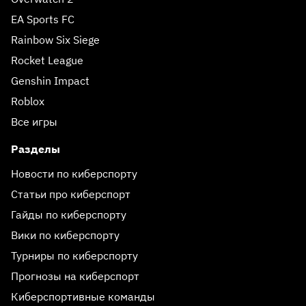
EA Sports FC
Rainbow Six Siege
Rocket League
Genshin Impact
Roblox
Все игры
Разделы
Новости по киберспорту
Статьи про киберспорт
Гайды по киберспорту
Вики по киберспорту
Турниры по киберспорту
Прогнозы на киберспорт
Киберспортивные команды