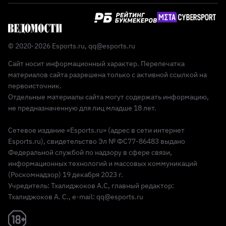
© 2020-2026 Esports.ru,
qq@esports.ru
Сайт носит информационный характер. Перепечатка
материалов сайта разрешена только с активной ссылкой на
первоисточник.
Отдельные материалы сайта могут содержать информацию,
не предназначенную для лиц младше 18 лет.
Сетевое издание «Esports.ru» (адрес в сети интернет
Esports.ru), свидетельство Эл № ФС77-86483 выдано
Федеральной службой по надзору в сфере связи,
информационных технологий и массовых коммуникаций
(Роскомнадзор) 19 декабря 2023 г.
Учредитель: Тхалиджоков А.С, главный редактор:
Тхалиджоков А. С., e-mail: qq@esports.ru
Реклама 18+