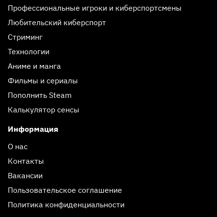
Профессиональные игроки и киберспортсмены
Любительский киберспорт
Стриминг
Технологии
Аниме и манга
Фильмы и сериалы
Пополнить Steam
Калькулятор сенсы
Информация
О нас
Контакты
Вакансии
Пользовательское соглашение
Политика конфиденциальности