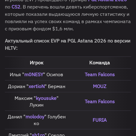
по
CS2
. В перечень вошли девять киберспортсменов,
которые показали выдающуюся личную статистику и
повлияли на успех своих команд в рамках чемпионата
с призовым фондом $1,6 млн.
Актуальный список EVP на PGL Astana 2026 по версии
HLTV:
Игрок
Команда
Илья "
m0NESY
" Осипов
Team Falcons
Дориан "
xertioN
" Берман
MOUZ
Максим "
kyousuke
"
Team Falcons
Лукин
Данил "
molodoy
" Голубен
FURIA
ко
Дмитрий "
sh1ro
" Соколо