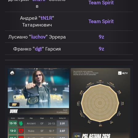
Team Spirit
в
Андрей "
tN1R
"
Team Spirit
Татаринович
Лусиано "
luchov
" Эррера
9z
Франко "
dgt
" Гарсия
9z