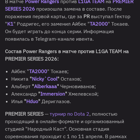
В матче
Power Rangers
против
L1GA TEAM
на
PREMIER
SERIES 2026
произошла замена в составе. После
поражения первой карты, где за
PR
выступал Гектор
"
K1
" Родригес, его заменил Айбек "
TA2000
" Токаев.
Он будет играть до конца серии. Информация
появилась в Telegram-канале ивента.
Состав Power Rangers в матче против L1GA TEAM
на
PREMIER SERIES 2026:
Айбек "
TA2000
" Токаев;
Никита
"
Nicky`Cool
"
Остахов;
Альберт
"
Alberkaaa
"
Черновиванов;
Александр
"
Immersion
"
Хмелевской;
Илья
"
Hduo
"
Дериглазов.
PREMIER SERIES
—
турнир по Dota 2
, полностью
проходящий в онлайн-формате и организованный
студией "Народный Каст". Основная стадия
соревнования проходит с 1 по 11 апреля. В рамках