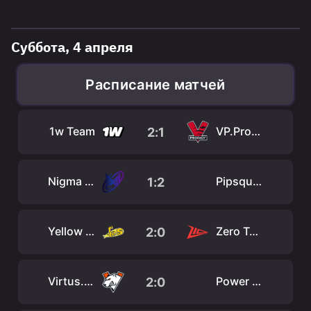
Суббота, 4 апреля
Расписание матчей
1w Team
VP.Prodigy
2
:
1
Nigma Galaxy
Pipsqueak+4
1
:
2
Yellow Submarine
Zero Tenacity
2
:
0
Virtus.pro
Power Rangers
2
:
0