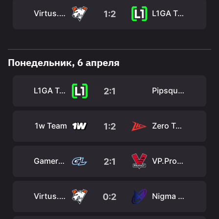
Virtus.pro
L1GA Team
1:2
Понедельник, 6 апреля
L1GA Team
Pipsqueak+4
2:1
1w Team
Zero Tenacity
1:2
GamerLegion
VP.Prodigy
2:1
Virtus.pro
Nigma Galaxy
0:2