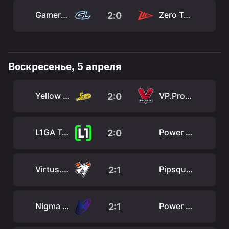
GamerLegion
Zero Tenacity
2
:
0
Воскресенье, 5 апреля
Yellow Submarine
VP.Prodigy
2:0
L1GA Team
Power Rangers
2:0
Virtus.pro
Pipsqueak+4
2:1
Nigma Galaxy
Power Rangers
2:1