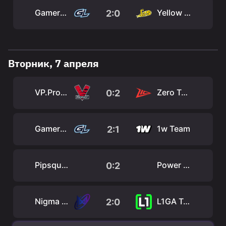
GamerLegion
Yellow Submarine
2:0
Вторник, 7 апреля
VP.Prodigy
Zero Tenacity
0:2
GamerLegion
1w Team
2:1
Pipsqueak+4
Power Rangers
0:2
Nigma Galaxy
L1GA Team
2:0