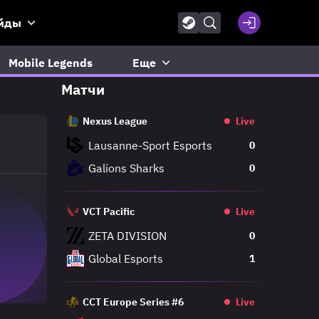
йды
Mobile Legends
Еще
Матчи
Nexus League
Live
Lausanne-Sport Esports
0
Galions Sharks
0
VCT Pacific
Live
ZETA DIVISION
0
Global Esports
1
CCT Europe Series #6
Live