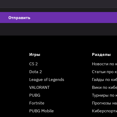
Отправить
Игры
Разделы
CS 2
Новости по 
Dota 2
Статьи про 
League of Legends
Гайды по ки
VALORANT
Вики по киб
PUBG
Турниры по 
Fortnite
Прогнозы на
PUBG Mobile
Киберспорт