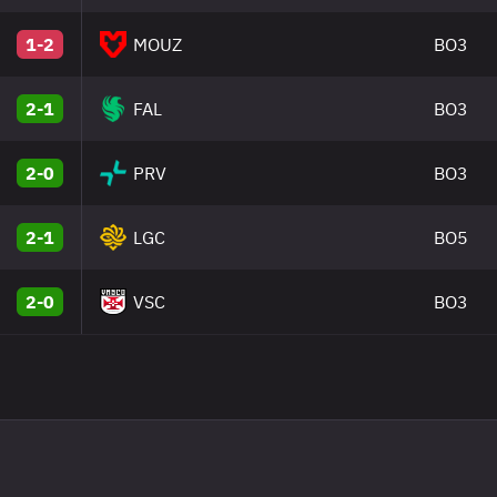
1-2
MOUZ
BO3
2-1
FAL
BO3
2-0
PRV
BO3
2-1
LGC
BO5
2-0
VSC
BO3