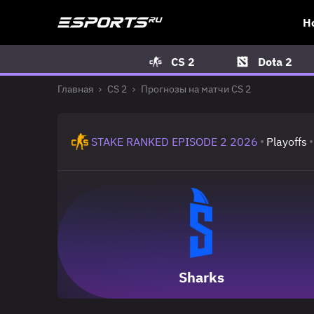
Н
CS 2
Dota 2
Главная
CS 2
Прогнозы на матчи CS 2
STAKE RANKED EPISODE 2 2026
Playoffs
Sharks