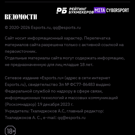
© 2020-2026 Esports.ru,
qq@esports.ru
Сайт носит информационный характер. Перепечатка
материалов сайта разрешена только с активной ссылкой на
первоисточник.
Отдельные материалы сайта могут содержать информацию,
не предназначенную для лиц младше 18 лет.
Сетевое издание «Esports.ru» (адрес в сети интернет
Esports.ru), свидетельство Эл № ФС77-86483 выдано
Федеральной службой по надзору в сфере связи,
информационных технологий и массовых коммуникаций
(Роскомнадзор) 19 декабря 2023 г.
Учредитель: Тхалиджоков А.С, главный редактор:
Тхалиджоков А. С., e-mail: qq@esports.ru