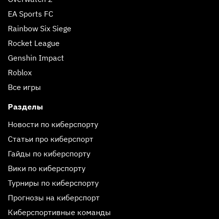
EA Sports FC
Rainbow Six Siege
Rocket League
Genshin Impact
Roblox
Все игры
Разделы
Новости по киберспорту
Статьи про киберспорт
Гайды по киберспорту
Вики по киберспорту
Турниры по киберспорту
Прогнозы на киберспорт
Киберспортивные команды