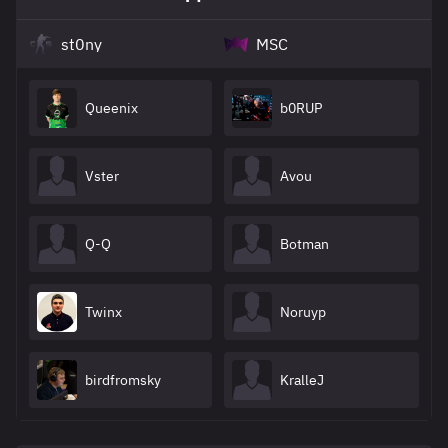
st0ny
MSC
Queenix
b0RUP
Vster
Avou
Q-Q
Botman
Twinx
Noruyp
birdfromsky
KralleJ