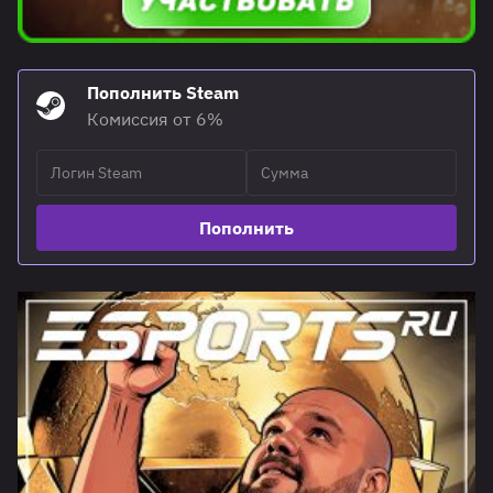
Пополнить Steam
Комиссия от 6%
Пополнить