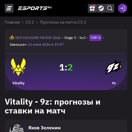
Главная
CS 2
Прогнозы на матчи CS 2
IEM COLOGNE MAJOR 2026
Stage 3
bo3
ТИР-S
Завершен
12 июня 2026 в 19:47
1
:
2
Vitality
9z
Vitality - 9z: прогнозы и
ставки на матч
Яков Зеленин