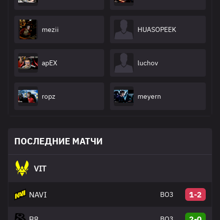
mezii
HUASOPEEK
apEX
luchov
ropz
meyern
ПОСЛЕДНИЕ МАТЧИ
VIT
NAVI
1-2
BO3
B8
2-0
BO3