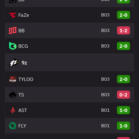
FaZe
2-0
BO3
BB
1-2
BO3
BCG
2-0
BO3
9z
TYLOO
2-0
BO3
TS
0-2
BO3
AST
1-0
BO1
FLY
1-0
BO1