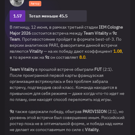
Автор
1.57
Тотал меньше 45.5
В пятницу, 12 июня, в рамках третьей стадии
IEM Cologne
Major 2026
состоится встреча между
Team Vitality
и
9z
Team
. Противостояние пройдет в формате best-of-3. По
версии аналитиков PARI, фаворитами данной встречи
являются
Vitality
— на их победу дают коэффициент
1.08
,
в то время как на
9z
он составляет
8.0
.
Team Vitality
в прошлой встрече обыграли
FUT
(2:1).
После проигранной первой карты французская
организация встряхнулась и без проблем забрала
встречу, подтвердив свой класс. Команда находится в
привычном для себя режиме — даже когда что-то идет не
по плану, они находят способ переломить ход игры.
9z
также одержали победу, обыграв
PARIVISION
(2:1), но
уровень этой встречи был совершенно иным. Российский
ростер пока не в оптимальной форме, и победа над ними
не делает их сопоставимым по силе с
Vitality
.