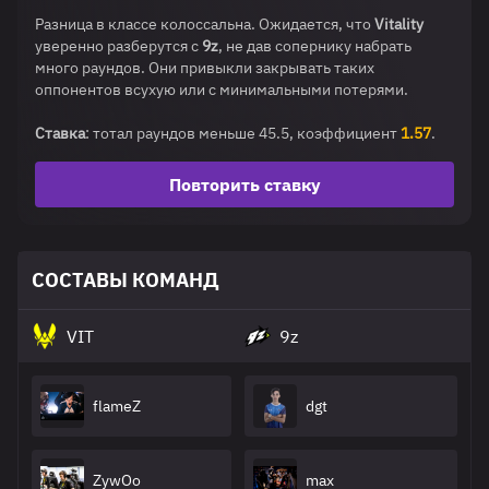
Разница в классе колоссальна. Ожидается, что
Vitality
уверенно разберутся с
9z
, не дав сопернику набрать
много раундов. Они привыкли закрывать таких
оппонентов всухую или с минимальными потерями.
Ставка
: тотал раундов меньше 45.5, коэффициент
1.57
.
Повторить ставку
СОСТАВЫ КОМАНД
VIT
9z
flameZ
dgt
ZywOo
max