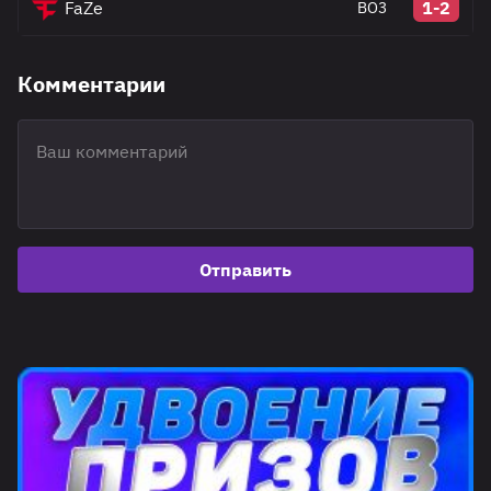
FaZe
1-2
BO3
Комментарии
Отправить