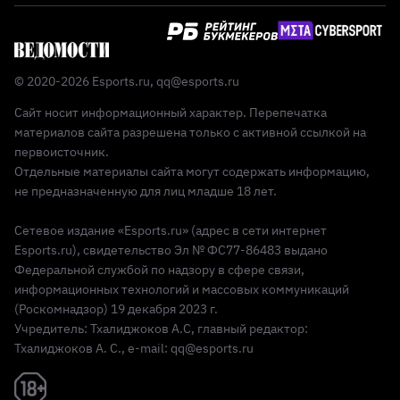
© 2020-2026 Esports.ru,
qq@esports.ru
Сайт носит информационный характер. Перепечатка
материалов сайта разрешена только с активной ссылкой на
первоисточник.
Отдельные материалы сайта могут содержать информацию,
не предназначенную для лиц младше 18 лет.
Сетевое издание «Esports.ru» (адрес в сети интернет
Esports.ru), свидетельство Эл № ФС77-86483 выдано
Федеральной службой по надзору в сфере связи,
информационных технологий и массовых коммуникаций
(Роскомнадзор) 19 декабря 2023 г.
Учредитель: Тхалиджоков А.С, главный редактор:
Тхалиджоков А. С., e-mail: qq@esports.ru