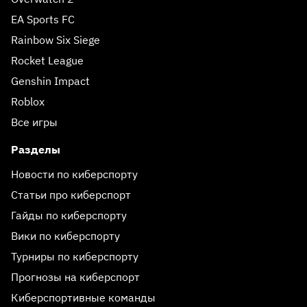
EA Sports FC
Rainbow Six Siege
Rocket League
Genshin Impact
Roblox
Все игры
Разделы
Новости по киберспорту
Статьи про киберспорт
Гайды по киберспорту
Вики по киберспорту
Турниры по киберспорту
Прогнозы на киберспорт
Киберспортивные команды