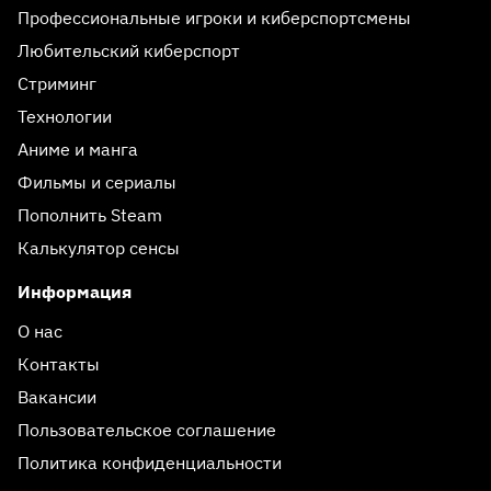
Профессиональные игроки и киберспортсмены
Любительский киберспорт
Стриминг
Технологии
Аниме и манга
Фильмы и сериалы
Пополнить Steam
Калькулятор сенсы
Информация
О нас
Контакты
Вакансии
Пользовательское соглашение
Политика конфиденциальности