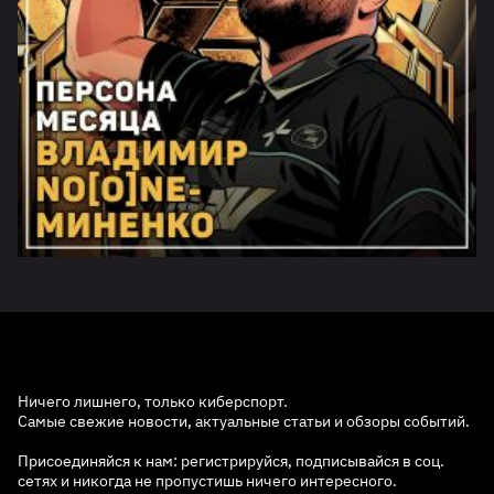
Ничего лишнего, только киберспорт.
Самые свежие новости, актуальные статьи и обзоры событий.
Присоединяйся к нам: регистрируйся, подписывайся в соц.
сетях и никогда не пропустишь ничего интересного.