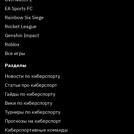
EA Sports FC
Rainbow Six Siege
Rocket League
Genshin Impact
Roblox
Все игры
Разделы
Новости по киберспорту
Статьи про киберспорт
Гайды по киберспорту
Вики по киберспорту
Турниры по киберспорту
Прогнозы на киберспорт
Киберспортивные команды