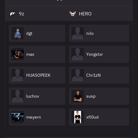
9z
HERO
dgt
nilo
max
Yxngstxr
HUASOPEEK
Chr1zN
luchov
susp
meyern
xfl0ud