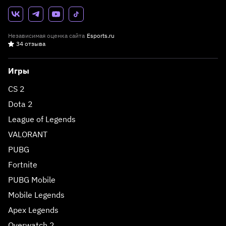
Независимая оценка сайта
Esports.ru
34 отзыва
Игры
CS 2
Dota 2
League of Legends
VALORANT
PUBG
Fortnite
PUBG Mobile
Mobile Legends
Apex Legends
Overwatch 2