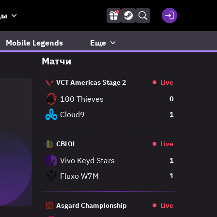
ды
Mobile Legends
Еще
Матчи
VCT Americas Stage 2
Live
100 Thieves
0
Cloud9
1
CBLOL
Live
Vivo Keyd Stars
1
Fluxo W7M
1
Asgard Championship
Live