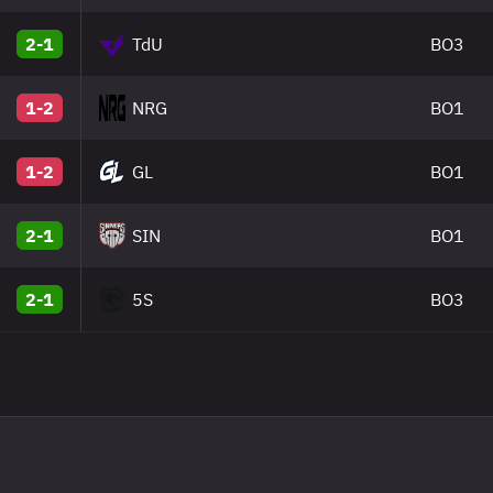
2-1
TdU
BO3
1-2
NRG
BO1
1-2
GL
BO1
2-1
SIN
BO1
2-1
5S
BO3