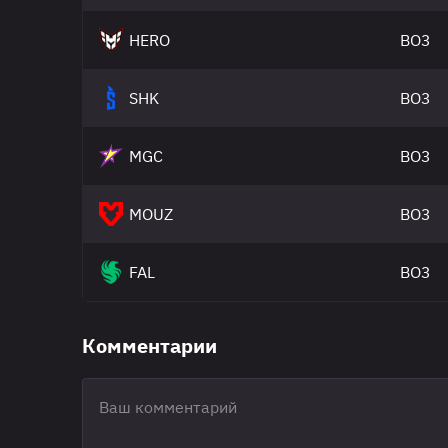
HERO
BO3
SHK
BO3
MGC
BO3
MOUZ
BO3
FAL
BO3
Комментарии