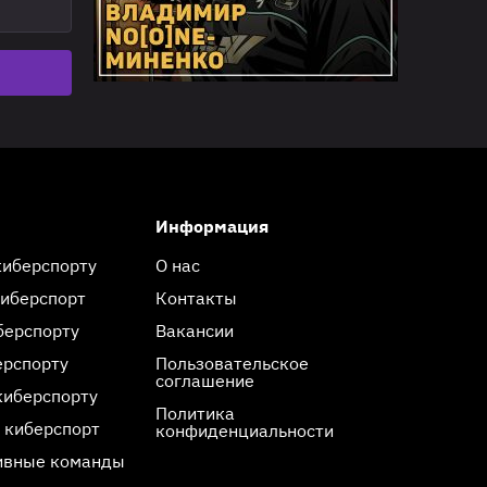
Информация
киберспорту
О нас
киберспорт
Контакты
берспорту
Вакансии
ерспорту
Пользовательское
соглашение
киберспорту
Политика
 киберспорт
конфиденциальности
ивные команды