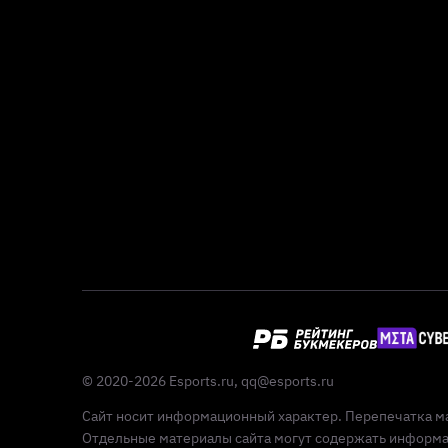
© 2020-2026 Esports.ru,
qq@esports.ru
Сайт носит информационный характер. Перепечатка ма
Отдельные материалы сайта могут содержать информац