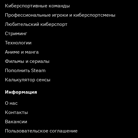
Киберспортивные команды
Профессиональные игроки и киберспортсмены
Любительский киберспорт
Стриминг
Технологии
Аниме и манга
Фильмы и сериалы
Пополнить Steam
Калькулятор сенсы
Информация
О нас
Контакты
Вакансии
Пользовательское соглашение