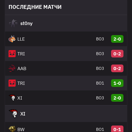
ПОСЛЕДНИЕ МАТЧИ
st0ny
LLE
2-0
BO3
TRI
0-2
BO3
AAB
0-2
BO3
TRI
1-0
BO1
XI
2-0
BO3
XI
BW
0-1
BO1