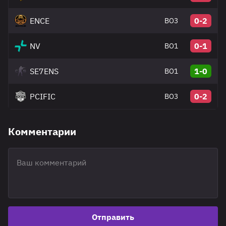
ENCE
0-2
BO3
NV
0-1
BO1
SE7ENS
1-0
BO1
PCIFIC
0-2
BO3
Комментарии
Отправить