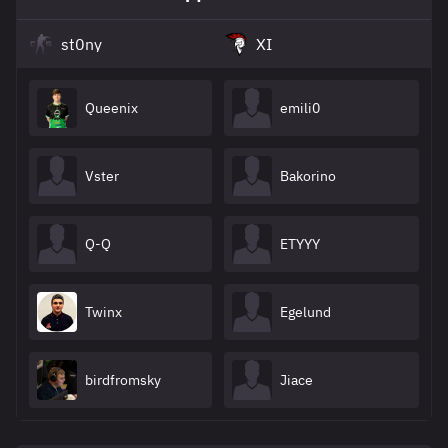
st0ny
XI
Queenix
emili0
Vster
Bakorino
Q-Q
ETYYY
Twinx
Egelund
birdfromsky
Jiace