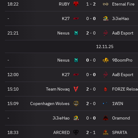
18:22
RUBY
1
-
2
Eternal Fire
-
K27
0
-
0
JiJieHao
21:21
Nexus
2
-
0
AaB Esport
12.11.25
-
Nexus
0
-
0
9BoomPro
12:00
K27
0
-
0
AaB Esport
15:10
Team Novaq
2
-
0
FORZE Reloa
15:09
Copenhagen Wolves
2
-
0
1WIN
-
JiJieHao
0
-
0
Oramond
18:33
ARCRED
2
-
1
SPARTA