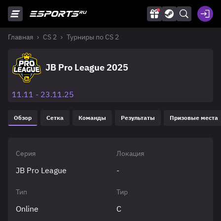
Главная
CS 2
Турниры по CS 2
JB Pro League 2025
11.11 - 23.11.25
Обзор
Сетка
Команды
Результаты
Призовые места
Серия
Локация
JB Pro League
-
Тип
Тир
Online
C