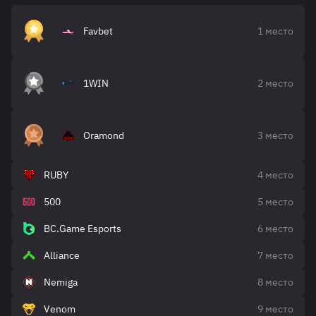
Favbet
1 место
1WIN
2 место
Oramond
3 место
RUBY
4 место
500
5 место
BC.Game Esports
6 место
Alliance
7 место
Nemiga
8 место
Venom
9 место