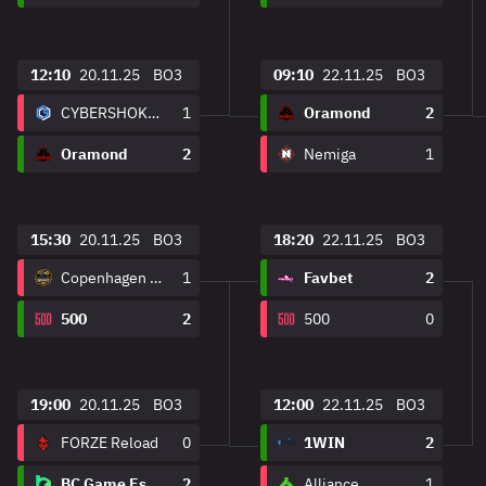
12:10
20.11.25
BO3
09:10
22.11.25
BO3
CYBERSHOKE Esports
1
Oramond
2
Oramond
2
Nemiga
1
15:30
20.11.25
BO3
18:20
22.11.25
BO3
Copenhagen Wolves
1
Favbet
2
500
2
500
0
19:00
20.11.25
BO3
12:00
22.11.25
BO3
FORZE Reload
0
1WIN
2
BC.Game Esports
2
Alliance
1