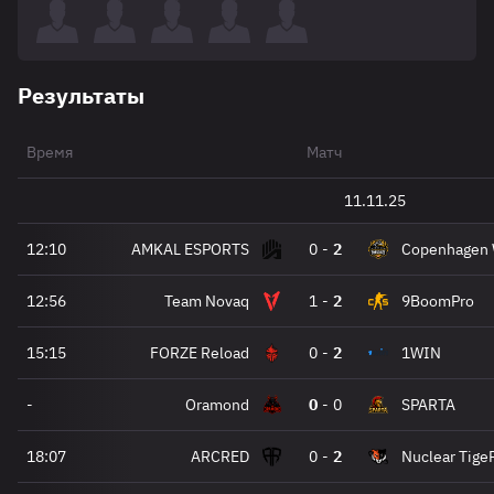
Результаты
Время
Матч
11.11.25
12:10
AMKAL ESPORTS
0
-
2
Copenhagen 
12:56
Team Novaq
1
-
2
9BoomPro
15:15
FORZE Reload
0
-
2
1WIN
-
Oramond
0
-
0
SPARTA
18:07
ARCRED
0
-
2
Nuclear Tige