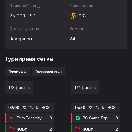
Призовой фонд
Дисциплина
25,000 USD
CS2
Статус турнира
Команд
Завершен
24
Турнирная сетка
Плей-офф
Групповой этап
1/8 финала
1/4 финала
09:00
20.11.25
BO3
15:30
22.11.25
BO3
Zero Tenacity
0
BC.Game Esports
0
RUBY
2
RUBY
2