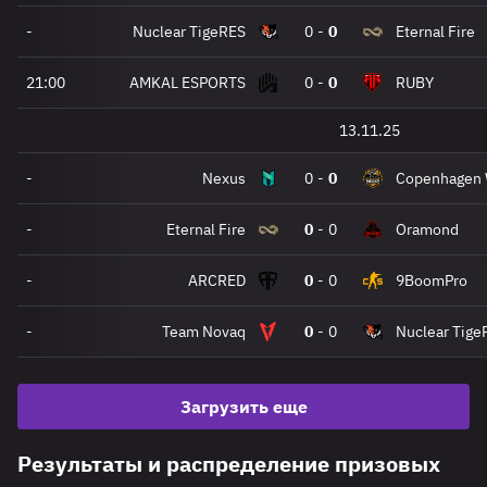
-
Nuclear TigeRES
0
-
0
Eternal Fire
21:00
AMKAL ESPORTS
0
-
0
RUBY
13.11.25
-
Nexus
0
-
0
Copenhagen 
-
Eternal Fire
0
-
0
Oramond
-
ARCRED
0
-
0
9BoomPro
-
Team Novaq
0
-
0
Nuclear Tige
Загрузить еще
Результаты и распределение призовых