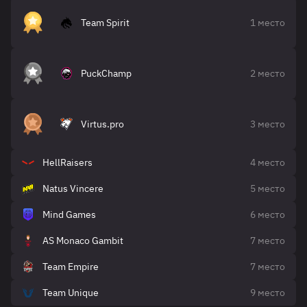
Team Spirit
1 место
PuckChamp
2 место
Virtus.pro
3 место
HellRaisers
4 место
Natus Vincere
5 место
Mind Games
6 место
AS Monaco Gambit
7 место
Team Empire
7 место
Team Unique
9 место