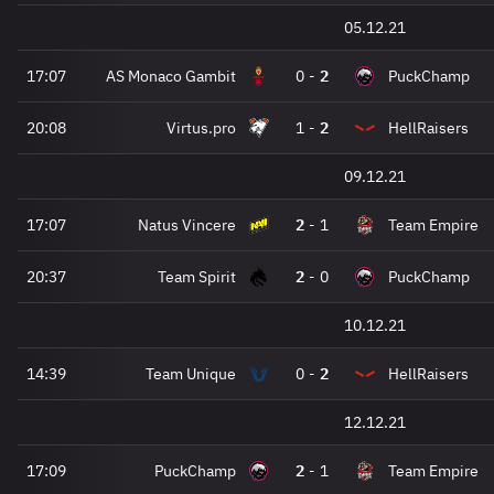
05.12.21
17:07
AS Monaco Gambit
0
-
2
PuckChamp
20:08
Virtus.pro
1
-
2
HellRaisers
09.12.21
17:07
Natus Vincere
2
-
1
Team Empire
20:37
Team Spirit
2
-
0
PuckChamp
10.12.21
14:39
Team Unique
0
-
2
HellRaisers
12.12.21
17:09
PuckChamp
2
-
1
Team Empire