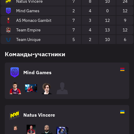
Natus Vincere
7
8
10
24
Mind Games
2
4
0
12
AS Monaco Gambit
7
3
12
9
Team Empire
7
4
13
12
Team Unique
5
2
10
6
Команды-участники
Mind Games
Natus Vincere