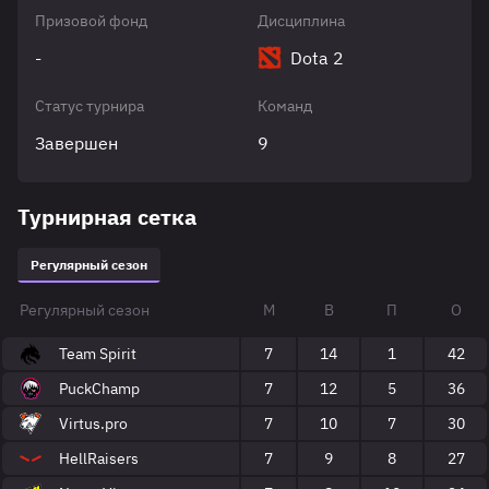
Призовой фонд
Дисциплина
-
Dota 2
Статус турнира
Команд
Завершен
9
Турнирная сетка
Регулярный сезон
Регулярный сезон
М
В
П
О
Team Spirit
7
14
1
42
PuckChamp
7
12
5
36
Virtus.pro
7
10
7
30
HellRaisers
7
9
8
27