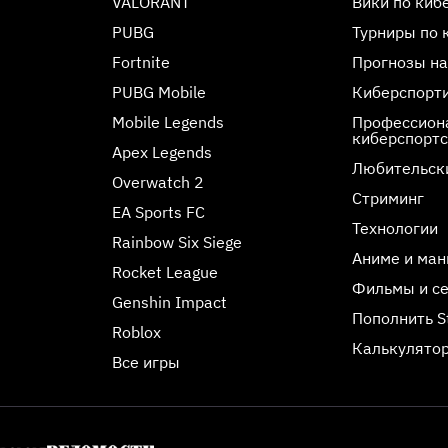
VALORANT
Вики по киб
PUBG
Турниры по 
Fortnite
Прогнозы на
PUBG Mobile
Киберспорт
Mobile Legends
Профессиона
киберспорт
Apex Legends
Любительск
Overwatch 2
Стриминг
EA Sports FC
Технологии
Rainbow Six Siege
Аниме и ман
Rocket League
Фильмы и с
Genshin Impact
Пополнить 
Roblox
Калькулятор
Все игры