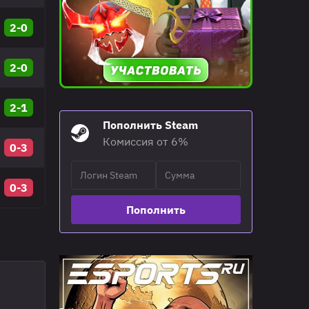
2-0
2-0
2-1
Пополнить Steam
Комиссия от 6%
0-3
0-3
Пополнить