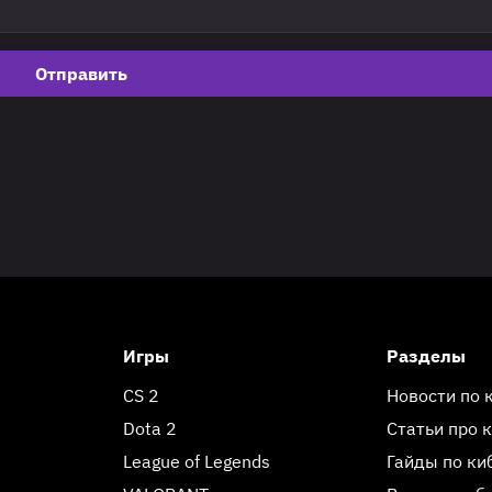
Отправить
Игры
Разделы
CS 2
Новости по 
Dota 2
Статьи про 
League of Legends
Гайды по ки