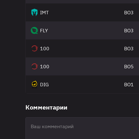
IMT
BO3
FLY
BO3
100
BO3
100
BO5
DIG
BO1
Комментарии