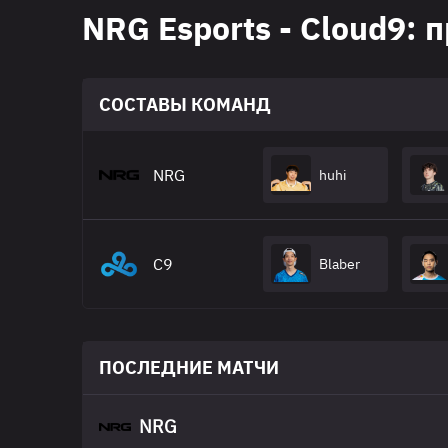
NRG Esports - Cloud9: 
СОСТАВЫ КОМАНД
NRG
huhi
C9
Blaber
ПОСЛЕДНИЕ МАТЧИ
NRG