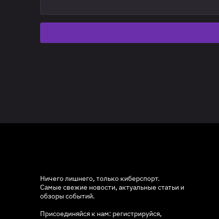
Ничего лишнего, только киберспорт.
Самые свежие новости, актуальные статьи и
обзоры событий.
Присоединяйся к нам: регистрируйся,