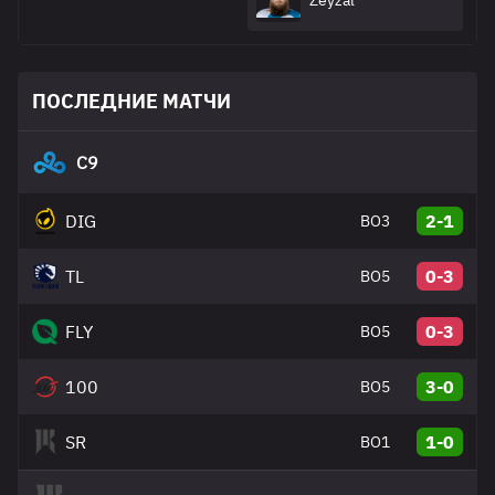
Zeyzal
ПОСЛЕДНИЕ МАТЧИ
C9
DIG
2-1
BO3
TL
0-3
BO5
FLY
0-3
BO5
100
3-0
BO5
SR
1-0
BO1