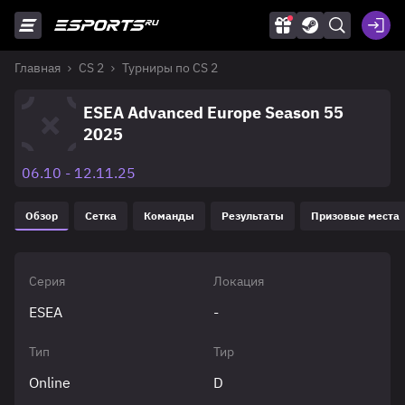
Главная
CS 2
Турниры по CS 2
ESEA Advanced Europe Season 55
2025
06.10 - 12.11.25
Обзор
Сетка
Команды
Результаты
Призовые места
Серия
Локация
ESEA
-
Тип
Тир
Online
D