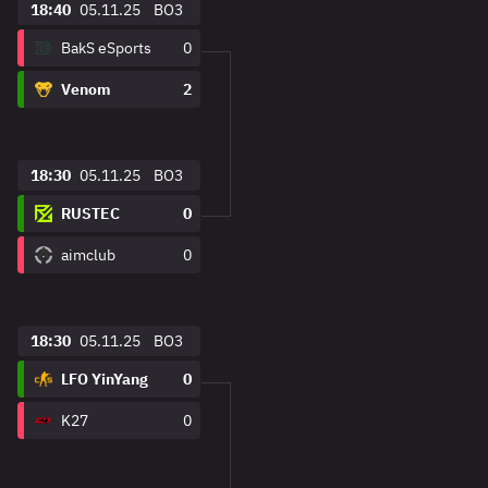
18:40
05.11.25
BO3
BakS eSports
0
Venom
2
18:30
05.11.25
BO3
RUSTEC
0
aimclub
0
18:30
05.11.25
BO3
LFO YinYang
0
K27
0