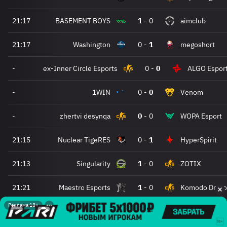
21:17
BASEMENT BOYS
1
-
0
aimclub
21:17
Washington
0
-
1
megoshort
-
ex-Inner Circle Esports
0
-
0
ALGO Espor
-
1WIN
0
-
0
Venom
-
zhertvi desynqa
0
-
0
WOPA Esport
21:15
Nuclear TigeRES
0
-
1
HyperSpirit
21:13
Singularity
1
-
0
ZOTIX
21:21
Maestro Esports
1
-
0
Komodo Drago
Реклама 18+
21:21
ADEPTS
0
-
1
SIUUUUUU