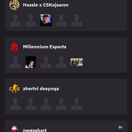
Hassle x CSKejsaren
Millennium Esports
zhertvi desynqa
megoshort