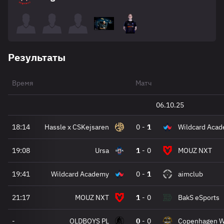
Результаты
Время
Матч
06.10.25
18:14
Hassle x CSKejsaren
0
-
1
Wildcard Aca
19:08
Ursa
1
-
0
MOUZ NXT
19:41
Wildcard Academy
0
-
1
aimclub
21:17
MOUZ NXT
1
-
0
BakS eSports
-
OLDBOYS PL
0
-
0
Copenhagen W