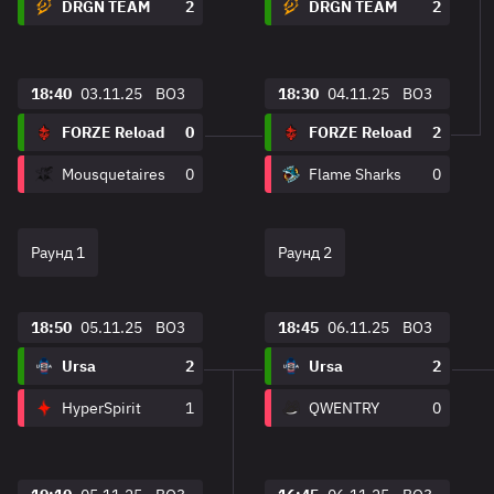
DRGN TEAM
2
DRGN TEAM
2
18:40
03.11.25
BO3
18:30
04.11.25
BO3
FORZE Reload
0
FORZE Reload
2
Mousquetaires
0
Flame Sharks
0
Раунд 1
Раунд 2
18:50
05.11.25
BO3
18:45
06.11.25
BO3
Ursa
2
Ursa
2
HyperSpirit
1
QWENTRY
0