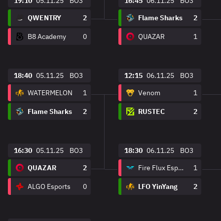
19:10
05.11.25
BO3
16:45
06.11.25
BO3
QWENTRY
2
Flame Sharks
2
B8 Academy
0
QUAZAR
1
18:40
05.11.25
BO3
12:15
06.11.25
BO3
WATERMELON
1
Venom
1
Flame Sharks
2
RUSTEC
2
16:30
05.11.25
BO3
18:30
06.11.25
BO3
QUAZAR
2
Fire Flux Esports
1
ALGO Esports
0
LFO YinYang
2