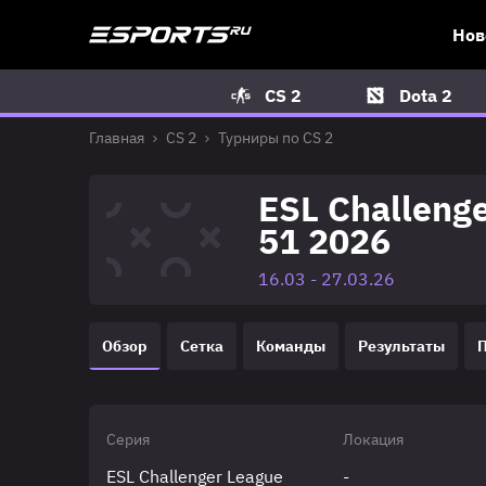
Нов
CS 2
Dota 2
Главная
CS 2
Турниры по CS 2
ESL Challeng
51 2026
16.03 - 27.03.26
Обзор
Сетка
Команды
Результаты
Серия
Локация
ESL Challenger League
-