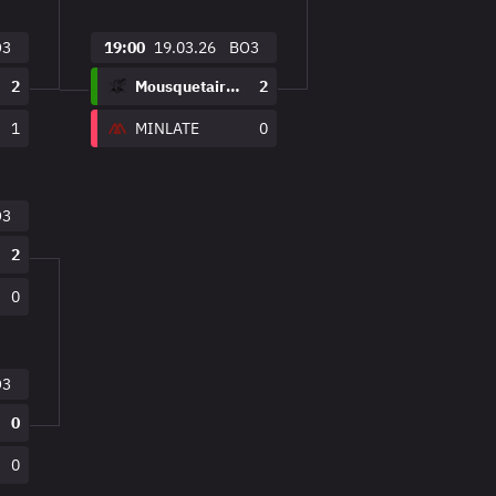
O3
19:00
19.03.26
BO3
2
Mousquetaires
2
1
MINLATE
0
O3
2
0
O3
0
0