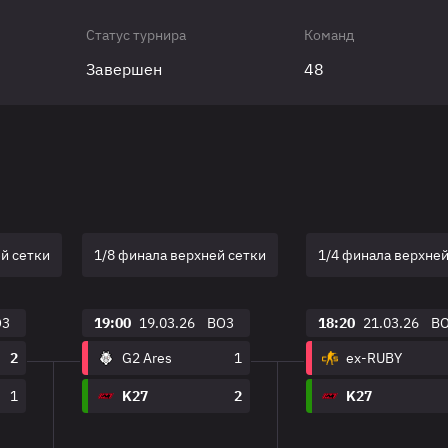
Статус турнира
Команд
Завершен
48
й сетки
1/8 финала верхней сетки
1/4 финала верхней
O3
19:00
19.03.26
BO3
18:20
21.03.26
B
2
G2 Ares
1
ex-RUBY
1
K27
2
K27