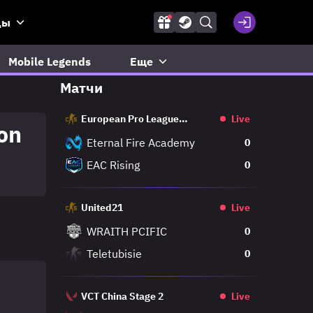
ды
Mobile Legends
Еще
Матчи
European Pro League
Live
on
Regular
Eternal Fire Academy
0
EAC Rising
0
United21
Live
WRAITH PCIFIC
0
Teletubisie
0
VCT China Stage 2
Live