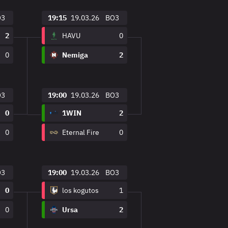
O3
19:15
19.03.26
BO3
2
HAVU
0
0
Nemiga
2
O3
19:00
19.03.26
BO3
0
1WIN
2
0
Eternal Fire
0
O3
19:00
19.03.26
BO3
0
los kogutos
1
0
Ursa
2