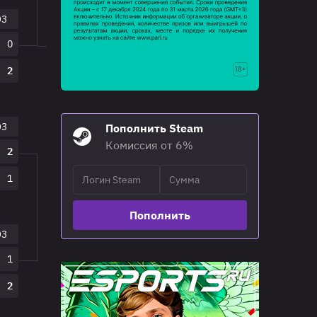
O3
18:00
23.03.26
BO3
0
1WIN
2
2
Ursa
0
O3
Пополнить Steam
Комиссия от 6%
2
1
Пополнить
O3
1
2