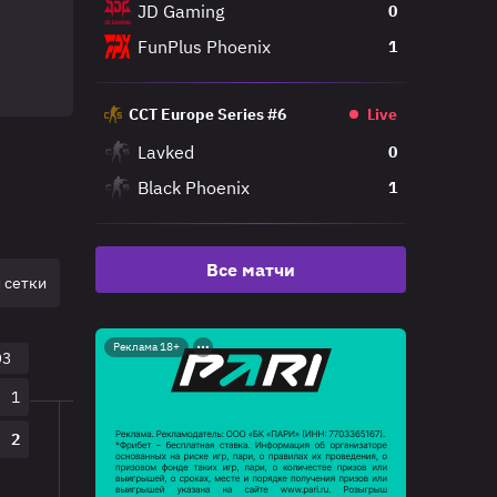
JD Gaming
0
FunPlus Phoenix
1
CCT Europe Series #6
Live
Lavked
0
Black Phoenix
1
Все матчи
 сетки
Полуфинал верхней сетки
Реклама 18+
O3
18:00
23.03.26
BO3
1
Team Nemesis
0
2
K27
2