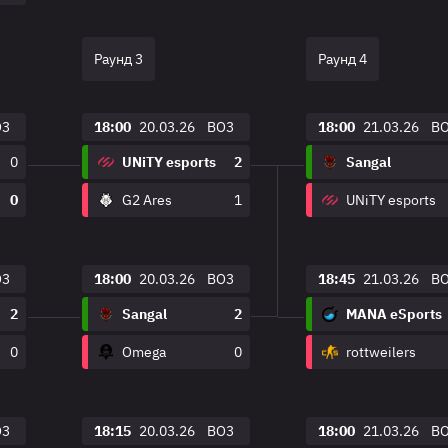
Раунд 3
Раунд 4
O3
18:00
20.03.26
BO3
18:00
21.03.26
B
0
UNiTY esports
2
Sangal
0
G2 Ares
1
UNiTY esports
O3
18:00
20.03.26
BO3
18:45
21.03.26
B
2
Sangal
2
MANA eSports
0
Omega
0
rottweilers
O3
18:15
20.03.26
BO3
18:00
21.03.26
B