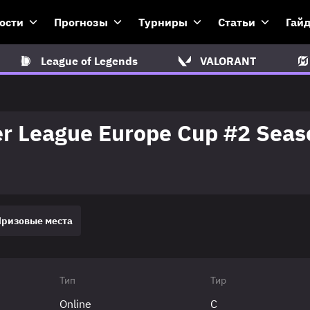
ости
Прогнозы
Турниры
Статьи
Гай
League of Legends
VALORANT
er League Europe Cup #2 Seas
Призовые места
Тип
Тир
Online
C