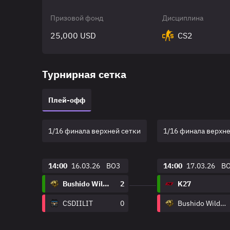
Призовой фонд
Дисциплина
25,000 USD
CS2
Турнирная сетка
Плей-офф
1/16 финала верхней сетки
1/16 финала верхне
14:00
16.03.26
BO3
14:00
17.03.26
B
Bushido Wildcats
2
K27
CSDIILIT
0
Bushido Wildcats