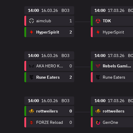
14:00
16.03.26
BO3
14:00
17.03.26
B
aimclub
1
TDK
HyperSpirit
2
HyperSpirit
14:00
16.03.26
BO3
14:00
17.03.26
B
AKA HERO KAJO
0
Rebels Gaming
Rune Eaters
2
Rune Eaters
14:00
16.03.26
BO3
14:00
17.03.26
B
rottweilers
0
rottweilers
FORZE Reload
0
GenOne